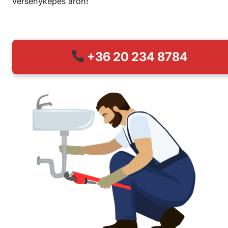
versenyképes áron!
+36 20 234 8784