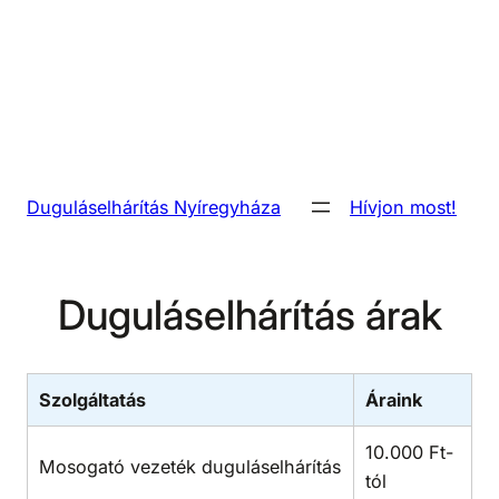
Ugrás
Duguláselhárítás – Nyíregyháza és környéke
a
tartalomhoz
+36 20 234 87 84
|
Duguláselhárítás Nyíregyháza
Hívjon most!
Duguláselhárítás árak
Szolgáltatás
Áraink
10.000 Ft-
Mosogató vezeték duguláselhárítás
tól